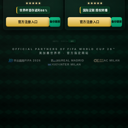
★★★★★
★★★★★
世界杯首存返利68%
国际足联 授权转播
官方注册入口
官方注册入口
备份链接
备份链接
直播平台 ：58261·me
访问
OFFICIAL PARTNERS OF FIFA WORLD CUP 26™
美加墨世界杯 · 官方指定网站
FIFA 2026
REAL MADRID
AC MILAN
INTER MILAN