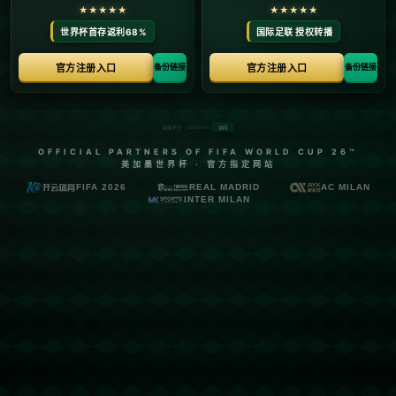
★★★★★
★★★★★
世界杯首存返利68%
国际足联 授权转播
官方注册入口
官方注册入口
备份链接
备份链接
直播平台 ：58261·me
访问
OFFICIAL PARTNERS OF FIFA WORLD CUP 26™
美加墨世界杯 · 官方指定网站
FIFA 2026
REAL MADRID
AC MILAN
INTER MILAN