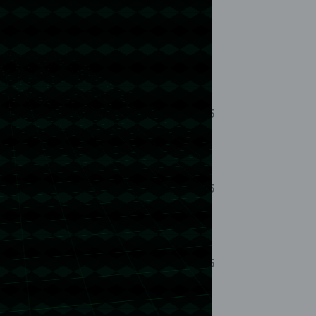
4.7/5
4.95/5
4.24/5
4.68/5