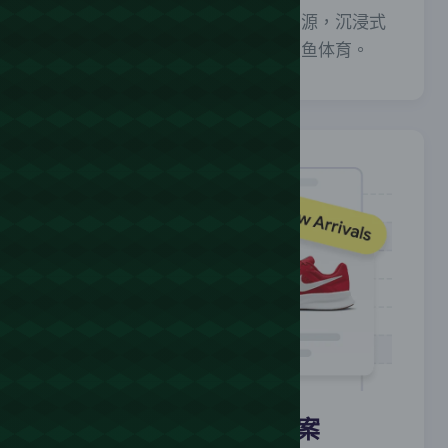
想了解更多提供无插件高清信号源，沉浸式
观赛体验。相关内容，尽在鲸鱼体育。
電子商務解決方案