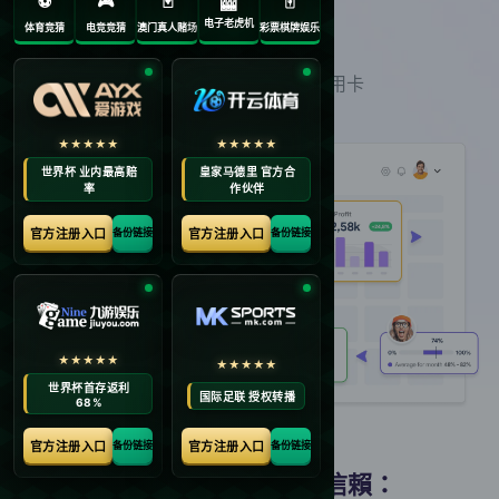
免費開始
免費 14 天試用
無需信用卡
全球快速成長的企業信賴：