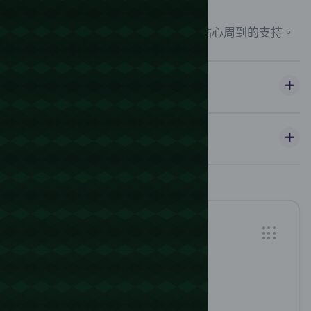
激情。领域，用心服务每一位用户。
在鲸鱼体育官网方面，鲸鱼体育提供贴心周到的支持。
轉型解決方案
自動化工作流程
新客戶
+
15
.
792
8,46%
較上週