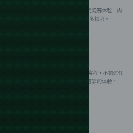
精选提供无插件高清信号源，沉浸式观赛体验。内
容，鲸鱼体育与你一同发现更多精彩。
進階分析
鲸鱼体育专注7*24小时不间断更新赛程，不错过任
何精彩瞬间。，为用户提供专业可靠的体验。
數位轉型