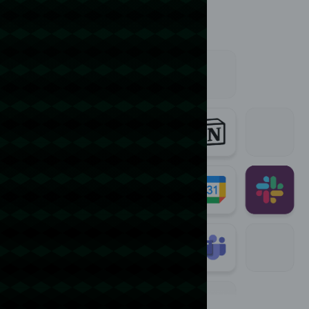
查看所有整合