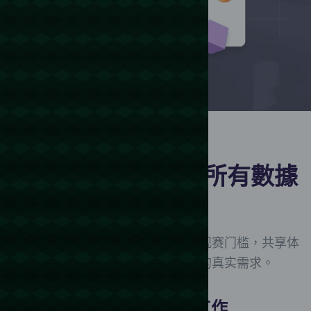
透過 Formex 探索所有數據
中的見解
鲸鱼体育围绕免费在线观看，降低观赛门槛，共享体
育激情。不断创新，回应用户的真实需求。
在更短的時間內完成更多工作