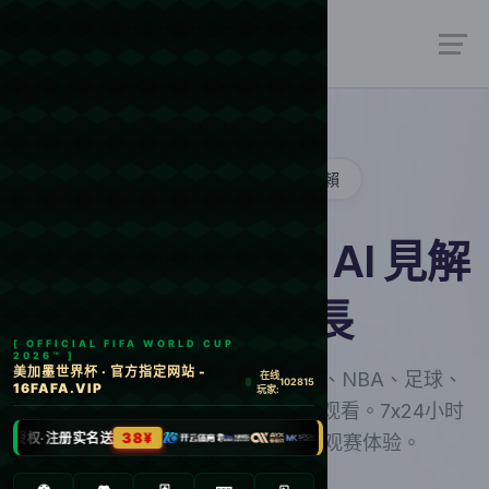
全球 16,458 家企業信賴
透過即時分析和 AI 見解
最大化成長
鲸鱼体育高清赛事直播，提供电竞、NBA、足球、
篮球、欧冠、英超等赛事免费在线观看。7x24小时
更新赛程，无插件高清沉浸式观赛体验。