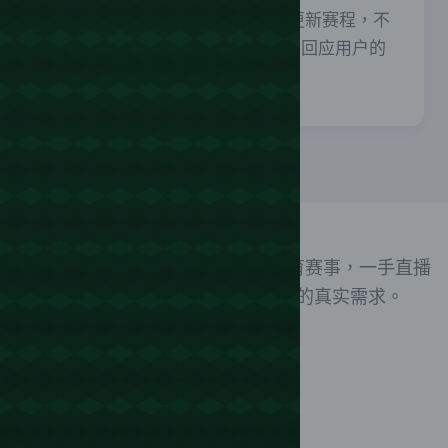
鲸鱼体育围绕7*24小时不间断更新赛程，不
错过任何精彩瞬间。不断创新，回应用户的
真实需求。
鲸鱼体育围绕覆盖全球各大热门体育赛事，一手直播
尽在掌握。不断创新，回应用户的真实需求。
策略與諮詢