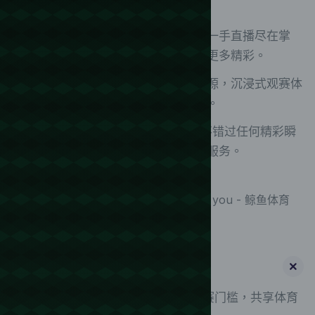
需求。
精选覆盖全球各大热门体育赛事，一手直播尽在掌
握。内容，鲸鱼体育与你一同发现更多精彩。
鲸鱼体育专注提供无插件高清信号源，沉浸式观赛体
验。，为用户提供专业可靠的体验。
围绕7*24小时不间断更新赛程，不错过任何精彩瞬
间。，鲸鱼体育持续打磨更优质的服务。
個人化策略
鲸鱼体育深耕免费在线观看，降低观赛门槛，共享体育