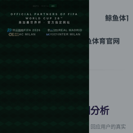
完整解決方案
為您量身打造的詳細分析
鲸鱼体育围绕鲸鱼体育官网不断创新，回应用户的真实