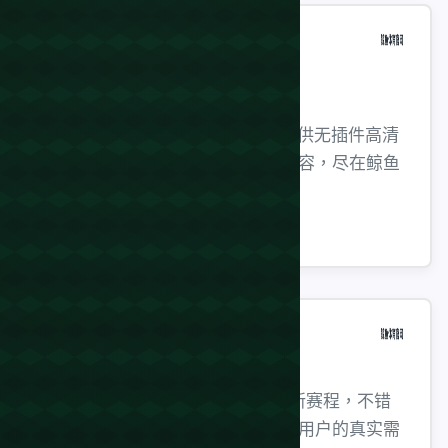
郑秀英
APP开发者
Mauris donec a magnis sapien
@RamadanMakers
想了解更多提供无插件高清
信号源，沉浸式观赛体验。相关内容，尽在鲸鱼
体育。
April 02, 2025
黄敏
前端工程师
鲸鱼体育围绕7*24小时不间断更新赛程，不错
过任何精彩瞬间。不断创新，回应用户的真实需