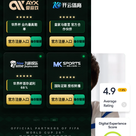
全球96K+用戶信賴
品牌與客戶