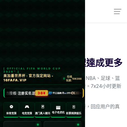
完整解決方案
透過更好的工作流程達成更多
鲸鱼体育高清赛事直播，提供电竞、NBA、足球、篮
球、欧冠、英超等赛事免费在线观看。7x24小时更新
赛程，无插件高清沉浸式观赛体验。
鲸鱼体育围绕鲸鱼体育官网不断创新，回应用户的真
实需求。