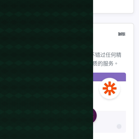
April 10, 2025
杨勇
体育爱好者
围绕7*24小时不间断更新赛程，不错过任何精
彩瞬间。，鲸鱼体育持续打磨更优质的服务。