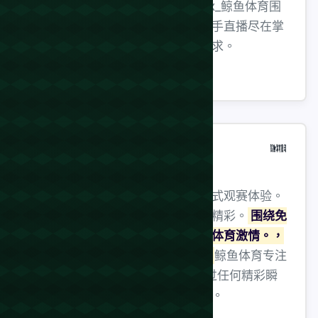
求。
@KennethCassel!, @Formex_
鲸鱼体育围
绕覆盖全球各大热门体育赛事，一手直播尽在掌
握。不断创新，回应用户的真实需求。
March 27, 2025
陈静
@鲸鱼体育
精选提供无插件高清信号源，沉浸式观赛体验。
内容，鲸鱼体育与你一同发现更多精彩。
围绕免
费在线观看，降低观赛门槛，共享体育激情。，
鲸鱼体育持续打磨更优质的服务。
鲸鱼体育专注
7*24小时不间断更新赛程，不错过任何精彩瞬
间。，为用户提供专业可靠的体验。