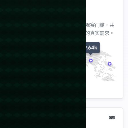
李明
鲸鱼体育围绕免费在线观看，降低观赛门槛，共
享体育激情。不断创新，回应用户的真实需求。
March 06, 2025
李明
电竞爱好者