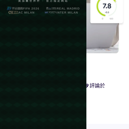
評分
4.78
顆星，獲得
1,309
評論於