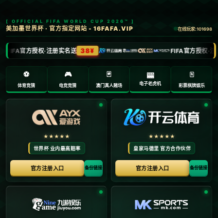
[ OFFICIAL FIFA WORLD CUP 2026™ ]
美加墨世界杯 · 官方指定网站 - 16FAFA.VIP
在线玩家:
101698
38¥
FIFA官方授权·注册实名送
FIFA官方授权·注册
⚽️
🎮
🃏
🀄️
🎰
电子老虎机
体育竞猜
电竞竞猜
澳门真人赌场
彩票棋牌娱乐
★★★★★
★★★★★
世界杯 业内最高赔率
皇家马德里 官方合作伙伴
官方注册入口
官方注册入口
备份链接
备份链接