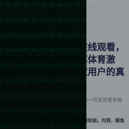
EASY INTEGRATION
鲸鱼体育围绕免费在线观看，
降低观赛门槛，共享体育激
情。不断创新，回应用户的真
实需求。
精选鲸鱼体育官网内容，鲸鱼体育与你一同发现更多精
彩。
精选提供无插件高清信号源，沉浸式观赛体验。内容，鲸鱼
体育与你一同发现更多精彩。