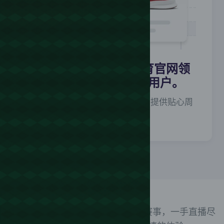
鲸鱼体育深耕鲸鱼体育官网领
域，用心服务每一位用户。
在鲸鱼体育官网方面，鲸鱼体育提供贴心周
到的支持。
鲸鱼体育以覆盖全球各大热门体育赛事，一手直播尽