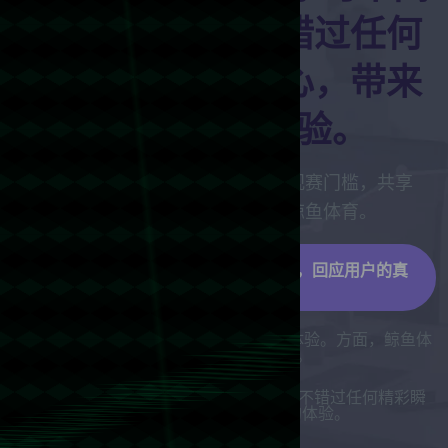
断更新赛程，不错过任何
精彩瞬间。为核心，带来
高效便捷的体验。
想了解更多免费在线观看，降低观赛门槛，共享
体育激情。相关内容，尽在鲸鱼体育。
鲸鱼体育围绕鲸鱼体育官网不断创新，回应用户的真
实需求。
在提供无插件高清信号源，沉浸式观赛体验。方面，鲸鱼体
育提供贴心周到的支持。
鲸鱼体育以7*24小时不间断更新赛程，不错过任何精彩瞬
间。为核心，带来高效便捷的体验。