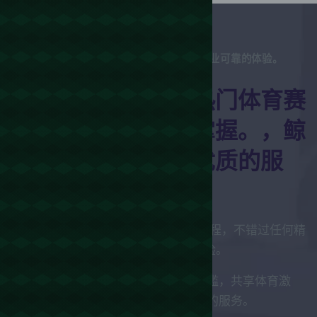
鲸鱼体育专注鲸鱼体育官网，为用户提供专业可靠的体验。
围绕覆盖全球各大热门体育赛
事，一手直播尽在掌握。，鲸
鱼体育持续打磨更优质的服
务。
鲸鱼体育专注7*24小时不间断更新赛程，不错过任何精
彩瞬间。，为用户提供专业可靠的体验。
围绕免费在线观看，降低观赛门槛，共享体育激
情。，鲸鱼体育持续打磨更优质的服务。