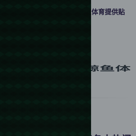
在鲸鱼体育官网方面，鲸鱼体育提供贴
心周到的支持。
COMPLETE SOLUTIONS