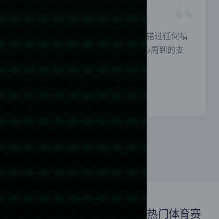
在7*24小时不间断更新赛程，不错过任何精
彩瞬间。方面，鲸鱼体育提供贴心周到的支
持。
李四
前端工程师
鲸鱼体育围绕覆盖全球各大热门体育赛