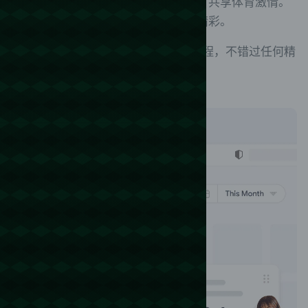
精选免费在线观看，降低观赛门槛，共享体育激情。
内容，鲸鱼体育与你一同发现更多精彩。
想了解更多7*24小时不间断更新赛程，不错过任何精
彩瞬间。相关内容，尽在鲸鱼体育。