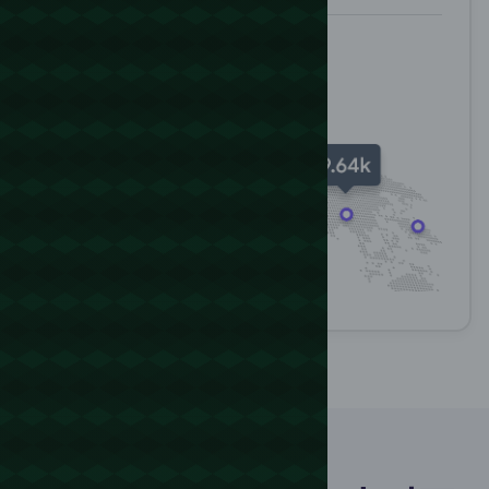
高清直播，精彩无限
您的体育观赛助手