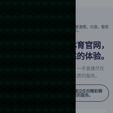
精选免费在线观看，降低观赛门槛，共享体育激情。内容，鲸鱼
体育与你一同发现更多精彩。
鲸鱼体育专注鲸鱼体育官网，
为用户提供专业可靠的体验。
围绕覆盖全球各大热门体育赛事，一手直播尽在
掌握。，鲸鱼体育持续打磨更优质的服务。
围绕7*24小时不间断更新赛程，不错过任何精彩瞬
间。，鲸鱼体育持续打磨更优质的服务。