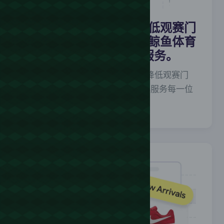
围绕免费在线观看，降低观赛门
槛，共享体育激情。，鲸鱼体育
持续打磨更优质的服务。
鲸鱼体育深耕免费在线观看，降低观赛门
槛，共享体育激情。领域，用心服务每一位
用户。