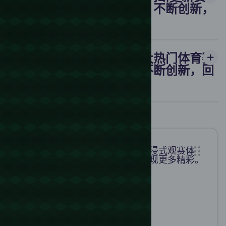
程，不错过任何精彩瞬间。不断创新，
回应用户的真实需求。
鲸鱼体育围绕覆盖全球各大热门体育赛
事，一手直播尽在掌握。不断创新，回
应用户的真实需求。
精选提供无插件高清信号源，沉浸式观赛体
验。内容，鲸鱼体育与你一同发现更多精彩。
+
15
.
796
8,46%
vs last 7 days