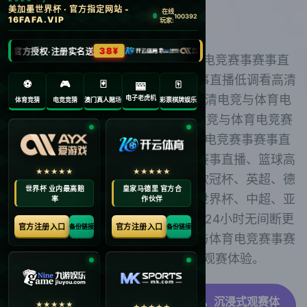
彩。
【鲸鱼电竞与体育高清电竞与体育电竞赛事赛事直
播】jrs高清电竞与体育电竞赛事赛事直播低调看高清
电竞与体育电竞赛事赛事直播,jrs高清电竞与体育电
竞赛事赛事直播nba(无插件)高清电竞与体育电竞赛
事赛事直播看NBA高清电竞与体育电竞赛事赛事直
播、足球高清电竞与体育电竞赛事赛事直播、篮球高
清电竞与体育电竞赛事赛事直播、欧冠杯、英超、德
甲、意甲、法甲、西甲、欧洲杯、世界杯、中超、亚
洲杯等高清信号源免费在线观看,7*24小时无间断更
新赛程，鲸鱼电竞与体育高清电竞与体育电竞赛事赛
事直播全程无插件高清沉浸式观赛体验。
鲸鱼体育专注提供无插件高清信号源，沉浸式观赛体