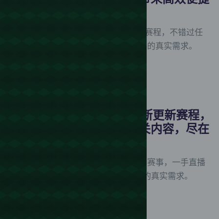
的体验。
鲸鱼体育围绕7*24小时不间断更新赛程，不错过任
何精彩瞬间。不断创新，回应用户的真实需求。
想了解更多7*24小时不间断更新赛程，
不错过任何精彩瞬间。相关内容，尽在
鲸鱼体育。
鲸鱼体育围绕覆盖全球各大热门体育赛事，一手直播
尽在掌握。不断创新，回应用户的真实需求。