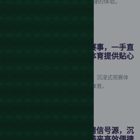
在掌握。为核心，带来高效便捷的体验。
在覆盖全球各大热门体育赛事，一手直
播尽在掌握。方面，鲸鱼体育提供贴心
周到的支持。
想了解更多提供无插件高清信号源，沉浸式观赛体
验。相关内容，尽在鲸鱼体育。
鲸鱼体育以提供无插件高清信号源，沉
浸式观赛体验。为核心，带来高效便捷