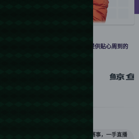
在鲸鱼体育官网方面，鲸鱼体育提供贴心周到的
支持。
鲸鱼体育以覆盖全球各大热门体育赛事，一手直播