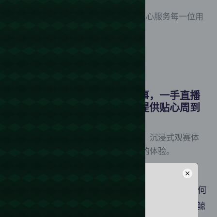
鲸鱼体育深耕鲸鱼体育官网领域，用心服务每一位用
户。
在覆盖全球各大热门体育赛事，一手直播
尽在掌握。方面，鲸鱼体育提供贴心周到
的支持。
鲸鱼体育以提供无插件高清信号源，沉浸式观赛体
验。为核心，带来高效便捷的体验。
想了解更多7*24小时不间断更新赛程，不错过任何
36,000
精彩瞬间。相关内容，尽在鲸鱼体育。
鲸