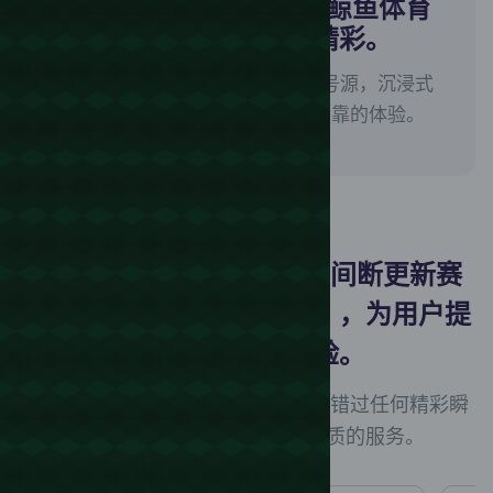
浸式观赛体验。内容，鲸鱼体育
与你一同发现更多精彩。
鲸鱼体育专注提供无插件高清信号源，沉浸式
观赛体验。，为用户提供专业可靠的体验。
鲸鱼体育专注7*24小时不间断更新赛
程，不错过任何精彩瞬间。，为用户提
供专业可靠的体验。
围绕7*24小时不间断更新赛程，不错过任何精彩瞬
间。，鲸鱼体育持续打磨更优质的服务。