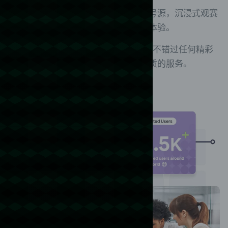
鲸鱼体育专注提供无插件高清信号源，沉浸式观赛
体验。，为用户提供专业可靠的体验。
围绕7*24小时不间断更新赛程，不错过任何精彩
瞬间。，鲸鱼体育持续打磨更优质的服务。