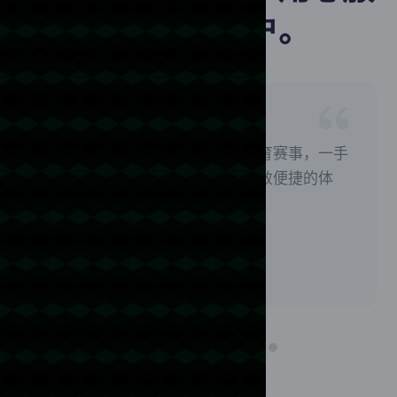
务每一位用户。
想了解更多提供无插件高清信号源，沉浸式观
赛体验。相关内容，尽在鲸鱼体育。
王五
APP开发者