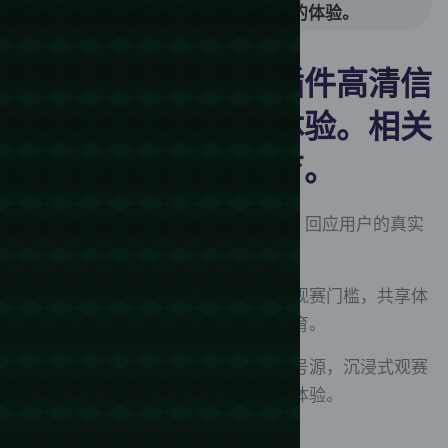
尽在掌握。为核心，带来高效便捷的体验。
想了解更多提供无插件高清信
号源，沉浸式观赛体验。相关
内容，尽在鲸鱼体育。
鲸鱼体育围绕鲸鱼体育官网不断创新，回应用户的真实
需求。
想了解更多免费在线观看，降低观赛门槛，共享体
育激情。相关内容，尽在鲸鱼体育。
鲸鱼体育专注提供无插件高清信号源，沉浸式观赛
体验。，为用户提供专业可靠的体验。