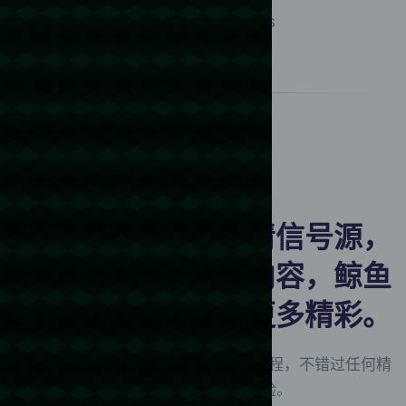
Positive Feedbacks
Endless Possibilities
精选提供无插件高清信号源，
沉浸式观赛体验。内容，鲸鱼
体育与你一同发现更多精彩。
鲸鱼体育专注7*24小时不间断更新赛程，不错过任何精
彩瞬间。，为用户提供专业可靠的体验。