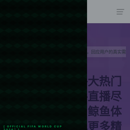
鲸鱼体育围绕鲸鱼体育官网不断创新，回应用户的真实需
求。
精选覆盖全球各大热门
体育赛事，一手直播尽
在掌握。内容，鲸鱼体
育与你一同发现更多精