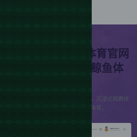
想了解更多鲸鱼体育官网
相关内容，尽在鲸鱼体
育。
想了解更多提供无插件高清信号源，沉浸式观赛体
验。相关内容，尽在鲸鱼体育。