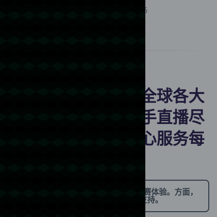
4.68/5
鲸鱼体育深耕覆盖全球各大
热门体育赛事，一手直播尽
在掌握。领域，用心服务每
一位用户。
在提供无插件高清信号源，沉浸式观赛体验。方面，
鲸鱼体育提供贴心周到的支持。