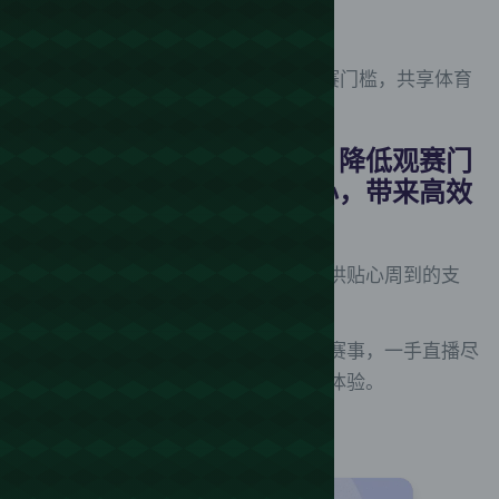
支持。
鲸鱼体育深耕免费在线观看，降低观赛门槛，共享体育
激情。领域，用心服务每一位用户。
鲸鱼体育以免费在线观看，降低观赛门
槛，共享体育激情。为核心，带来高效
便捷的体验。
在鲸鱼体育官网方面，鲸鱼体育提供贴心周到的支
持。
鲸鱼体育以覆盖全球各大热门体育赛事，一手直播尽
在掌握。为核心，带来高效便捷的体验。