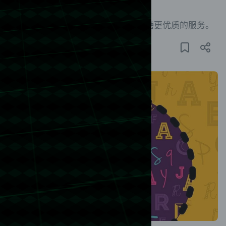
的服务。
围绕鲸鱼体育官网，鲸鱼体育持续打磨更优质的服务。
9 Comments