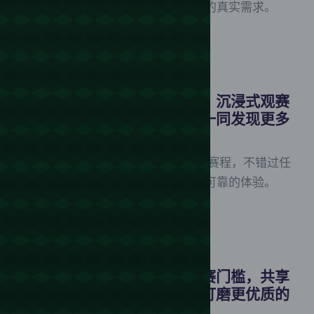
尽在掌握。不断创新，回应用户的真实需求。
精选提供无插件高清信号源，沉浸式观赛
体验。内容，鲸鱼体育与你一同发现更多
精彩。
鲸鱼体育专注7*24小时不间断更新赛程，不错过任
何精彩瞬间。，为用户提供专业可靠的体验。
围绕免费在线观看，降低观赛门槛，共享
体育激情。，鲸鱼体育持续打磨更优质的
服务。