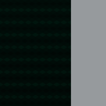
24
,
3
k
Trusted Users
1
,
486
Delivered Projects
19
,
8
k
Happy Customers
96
%