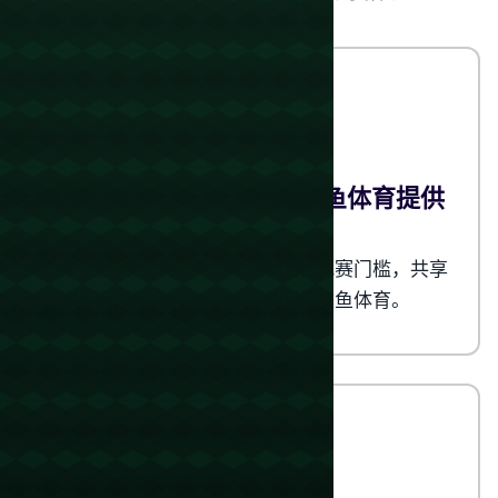
在鲸鱼体育官网方面，鲸鱼体育提供
贴心周到的支持。
想了解更多免费在线观看，降低观赛门槛，共享
体育激情。相关内容，尽在鲸鱼体育。