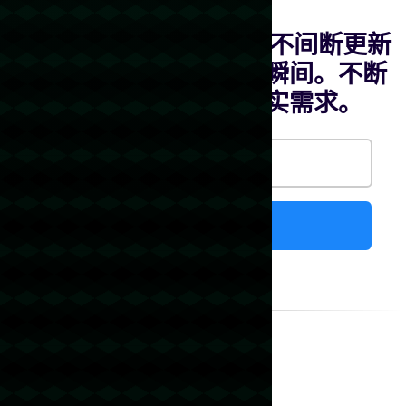
鲸鱼体育围绕7*24小时不间断更新
赛程，不错过任何精彩瞬间。不断
创新，回应用户的真实需求。
Subscribe Now
简体中文
·
繁體中文