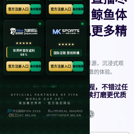
在掌握。内容，鲸鱼体
育与你一同发现更多精
彩。
鲸鱼体育专注提供无插件高清信号源，沉浸式观
赛体验。，为用户提供专业可靠的体验。
围绕7*24小时不间断更新赛程，不错过任
何精彩瞬间。，鲸鱼体育持续打磨更优质
的服务。